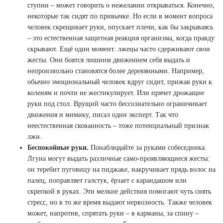
ступни – может говорить о нежелании открываться. Конечно,
некоторые так сидят по привычке. Но если в момент вопроса
человек скрещивает руки, опускает плечи, как бы закрываясь
– это естественная защитная реакция организма, когда правду
скрывают. Ещё один момент: лжецы часто сдерживают свои
жесты. Они боятся лишним движением себя выдать и
непроизвольно становятся более деревянными. Например,
обычно эмоциональный человек вдруг сидит, прижав руки к
коленям и почти не жестикулирует. Или прячет дрожащие
руки под стол. Врущий часто бессознательно ограничивает
движения и мимику, писал один эксперт. Так что
неестественная скованность – тоже потенциальный признак
лжи.
Беспокойные руки.
Понаблюдайте за руками собеседника.
Лгуна могут выдать различные само-проявляющиеся жесты:
он теребит пуговицу на пиджаке, накручивает прядь волос на
палец, поправляет галстук, ёрзает с карандашом или
скрепкой в руках. Эти мелкие действия помогают чуть снять
стресс, но в то же время выдают нервозность. Также человек
может, напротив, спрятать руки – в карманы, за спину –