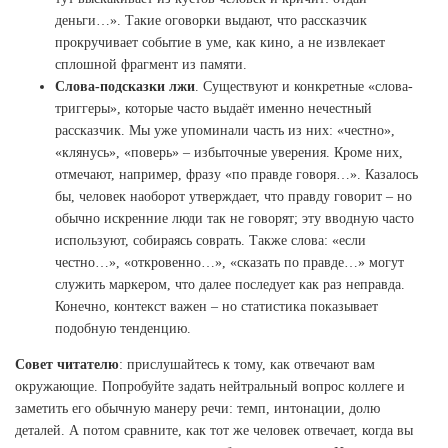
деньги…». Такие оговорки выдают, что рассказчик
прокручивает событие в уме, как кино, а не извлекает
сплошной фрагмент из памяти.
Слова-подсказки лжи
. Существуют и конкретные «слова-
триггеры», которые часто выдаёт именно нечестный
рассказчик. Мы уже упоминали часть из них: «честно»,
«клянусь», «поверь» – избыточные уверения. Кроме них,
отмечают, например, фразу «по правде говоря…». Казалось
бы, человек наоборот утверждает, что правду говорит – но
обычно искренние люди так не говорят; эту вводную часто
используют, собираясь соврать. Также слова: «если
честно…», «откровенно…», «сказать по правде…» могут
служить маркером, что далее последует как раз неправда.
Конечно, контекст важен – но статистика показывает
подобную тенденцию.
Совет читателю
: прислушайтесь к тому, как отвечают вам
окружающие. Попробуйте задать нейтральный вопрос коллеге и
заметить его обычную манеру речи: темп, интонации, долю
деталей. А потом сравните, как тот же человек отвечает, когда вы