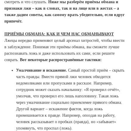
смотреть и что слушать.
Ниже мы разберём приёмы обмана и
признаки лжи – как в словах, так и на лице или в жестах – а
также дадим советы, как самому врать убедительно, если вдруг
припечёт.
ПРИЁМЫ ОБМАНА: КАК И ЧЕМ НАС ОБМАНЫВАЮТ
Лжецы нередко применяют целый арсенал хитростей, чтобы ввести
в заблуждение. Понимая эти приёмы обмана, вы сможете лучше
распознавать ложь и даже использовать их сами, если решите
соврать.
Вот некоторые распространённые тактики:
Умалчивание и искажение.
Самый простой приём – скрыть
часть правды. Вместо прямой лжи человек обходится
недомолвками или пропусками в рассказе. Например,
сотрудник может сказать начальнику: «Я проверил отчёт»,
умолчав, что проверил его лишь наполовину. Такая ложь
через умалчивание социально приемлемее прямого обмана.
Другой вариант – искажение фактов, когда ложь
примешивается к правде. Например, опоздав на работу,
человек рассказывает о пробках (правда), но «забывает»
упомянуть, что проспал (ложь).