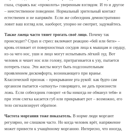
глаза, стараясь вас «проколоть» уверенным взглядом. И то и другое
– неестественное поведение. Нормальный зрительный контакт
естественен и не напряжён. Если же собеседник демонстративно
ловит ваш взгляд или, наоборот, упорно не смотрит, задумайтесь.
Также лжеца часто тянет трогать своё лицо.
Почему так
происходит? Страх и стресс включают реакцию «бей или беги» –
кровь отливает от поверхностных сосудов лица к мышцам и сердцу,
из-за чего нос, уши и лицо могут испытывать лёгкий зуд. Вот
человек и чешет нос или голову, притрагивается к уху, пытается
потереть глаза. Эти жесты могут быть подсознательным
проявлением дискомфорта, возникающего при вранье.
Классический признак – прикрывание рта рукой: как будто сам
организм пытается «заткнуть» говорящего, не дать произнести
ложь. Если собеседник говорит «я бы никогда не обманул тебя» и
при этом слегка касается губ или прикрывает рот – возможно, его
тело сигнализирует обратное.
Частота моргания тоже показатель.
В норме люди моргают
регулярно, не слишком часто. Но когда человек врёт, напряжение
может привести к учащённому морганию. Интересно, что иногда,