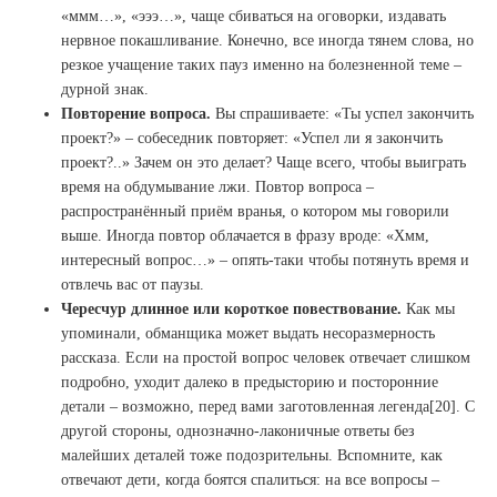
«ммм…», «эээ…», чаще сбиваться на оговорки, издавать
нервное покашливание. Конечно, все иногда тянем слова, но
резкое учащение таких пауз именно на болезненной теме –
дурной знак.
Повторение вопроса.
Вы спрашиваете: «Ты успел закончить
проект?» – собеседник повторяет: «Успел ли я закончить
проект?..» Зачем он это делает? Чаще всего, чтобы выиграть
время на обдумывание лжи. Повтор вопроса –
распространённый приём вранья, о котором мы говорили
выше. Иногда повтор облачается в фразу вроде: «Хмм,
интересный вопрос…» – опять-таки чтобы потянуть время и
отвлечь вас от паузы.
Чересчур длинное или короткое повествование.
Как мы
упоминали, обманщика может выдать несоразмерность
рассказа. Если на простой вопрос человек отвечает слишком
подробно, уходит далеко в предысторию и посторонние
детали – возможно, перед вами заготовленная легенда[20]. С
другой стороны, однозначно-лаконичные ответы без
малейших деталей тоже подозрительны. Вспомните, как
отвечают дети, когда боятся спалиться: на все вопросы –