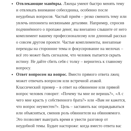
Отвлекающие манёвры.
Лжецы умеют быстро менять тему
и отвлекать внимание собеседника, особенно после
неудобных вопросов. Частый приём – резко сменить тему или
увлечь оппонента несвязными деталями. Например, спросив
подчинённого о пропаже денег, вы внезапно слышите от него
комплимент вашему профессионализму или длинный рассказ
о совсем другом проекте. Частые комплименты, внезапные
переходы на сторонние темы и фокусирование на мелочах –
всё это может быть сигналом, что человек пытается скрыть
истину. Не дайте сбить себя с толку – вернитесь к главному
вопросу.
Ответ вопросом на вопрос.
Вместо прямого ответа лжец
может отвечать вопросом или встречной атакой.
Классический пример – в ответ на обвинение или прямой
вопрос человек говорит: «Почему ты мне не веришь?», «А с
чего мне красть у собственного брата?» или «Вам не кажется,
что вопрос неуместен?». Цель – заставить вас оправдываться
или объясняться, сменив роль обвинителя на обвиняемого.
Это позволяет выиграть время и увести разговор от
неудобной темы. Будьте настороже: когда вместо ответа вас