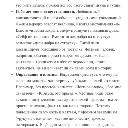
уточнить детали: прямой вопрос часто ставит лгуна в тупик.
Избегает «я» и ответственности.
Любопытный
лингвистический приём обмана – уход от само-упоминаний.
Лжецы нередко говорят безлично, избегая местоимения «я».
Вместо «я забыл закрыть сейф» прозвучит пассивная фраза:
«Сейф не закрыли». Вместо «я дал добро на отгрузку» –
размытое «дали добро на отгрузку». Такой язык
дистанцирует говорящего от поступка. Честный человек,
напротив, обычно прямо говорит «я сделал…». Если
рассказчик хронически избегает первых лиц, стоит
задуматься, не замалчивает ли он своей роли в истории.
Оправдания и клятвы.
Когда лжец чувствует, что ему не
верят, он может начать чересчур убеждать в своей честности.
Например, без просьбы клянётся: «Честное слово», «Бог мне
свидетель», «Клянусь, это правда!». Честные люди реже
встают в позу клятвенных гарантов своей правоты – им это
просто не нужно, факты и так на их стороне. Поэтому
повышенная склонность к клятвам, пафосным заверениям
(«руку на отсечение», «святое дело чести») должна
насторожить. Ещё один маркер – излишние оправдания.