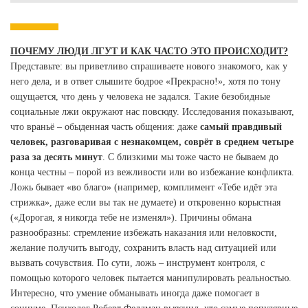
ПОЧЕМУ ЛЮДИ ЛГУТ И КАК ЧАСТО ЭТО ПРОИСХОДИТ?
Представьте: вы приветливо спрашиваете нового знакомого, как у
него дела, и в ответ слышите бодрое «Прекрасно!», хотя по тону
ощущается, что день у человека не задался. Такие безобидные
социальные лжи окружают нас повсюду. Исследования показывают,
что враньё – обыденная часть общения: даже
самый правдивый
человек, разговаривая с незнакомцем, соврёт в среднем четыре
раза за десять минут
. С близкими мы тоже часто не бываем до
конца честны – порой из вежливости или во избежание конфликта.
Ложь бывает «во благо» (например, комплимент «Тебе идёт эта
стрижка», даже если вы так не думаете) и откровенно корыстная
(«Дорогая, я никогда тебе не изменял»). Причины обмана
разнообразны: стремление избежать наказания или неловкости,
желание получить выгоду, сохранить власть над ситуацией или
вызвать сочувствия. По сути, ложь – инструмент контроля, с
помощью которого человек пытается манипулировать реальностью.
Интересно, что умение обманывать иногда даже помогает в