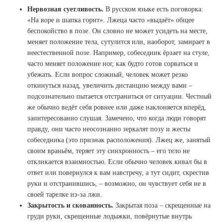
Нервозная суетливость.
В русском языке есть поговорка:
«На воре и шапка горит». Лжеца часто «выдаёт» общее
беспокойство в позе. Он словно не может усидеть на месте,
меняет положение тела, сутулится или, наоборот, замирает в
неестественной позе. Например, собеседник ёρзает на стуле,
часто меняет положение ног, как будто готов сорваться и
убежать. Если вопрос сложный, человек может резко
откинуться назад, увеличить дистанцию между вами –
подсознательно пытается отстраниться от ситуации. Честный
же обычно ведёт себя ровнее или даже наклоняется вперёд,
заинтересованно слушая. Замечено, что когда люди говорят
правду, они часто неосознанно зеркалят позу и жесты
собеседника (это признак расположения). Лжец же, занятый
своим враньём, теряет эту синхронность – его тело не
откликается взаимностью. Если обычно человек кивал бы в
ответ или повернулся к вам навстречу, а тут сидит, скрестив
руки и отстранившись, – возможно, он чувствует себя не в
своей тарелке из-за лжи.
Закрытость и скованность.
Закрытая поза – скрещенные на
груди руки, скрещенные лодыжки, повёрнутые внутрь