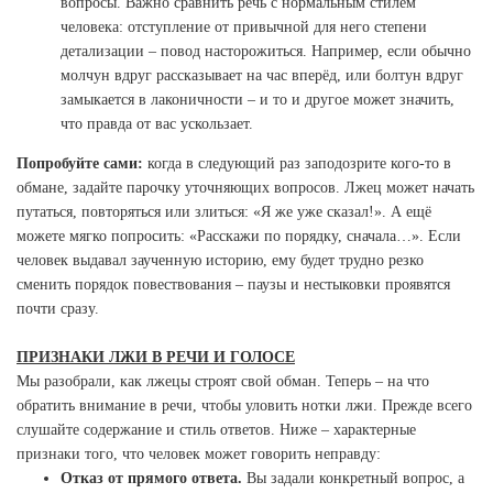
вопросы. Важно сравнить речь с нормальным стилем
человека: отступление от привычной для него степени
детализации – повод насторожиться. Например, если обычно
молчун вдруг рассказывает на час вперёд, или болтун вдруг
замыкается в лаконичности – и то и другое может значить,
что правда от вас ускользает.
Попробуйте сами:
когда в следующий раз заподозрите кого-то в
обмане, задайте парочку уточняющих вопросов. Лжец может начать
путаться, повторяться или злиться: «Я же уже сказал!». А ещё
можете мягко попросить: «Расскажи по порядку, сначала…». Если
человек выдавал заученную историю, ему будет трудно резко
сменить порядок повествования – паузы и нестыковки проявятся
почти сразу.
ПРИЗНАКИ ЛЖИ В РЕЧИ И ГОЛОСЕ
Мы разобрали, как лжецы строят свой обман. Теперь – на что
обратить внимание в речи, чтобы уловить нотки лжи. Прежде всего
слушайте содержание и стиль ответов. Ниже – характерные
признаки того, что человек может говорить неправду:
Отказ от прямого ответа.
Вы задали конкретный вопрос, а