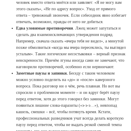
человек вместо ответа мнётся или заявляет: «Я не могу вам
этого сказать», «Не по адресу вопрос». Уход от прямого
ответа – тревожный звоночек. Если собеседник явно избегает
отвечать, возможно, правды от него не добиться.
Едва уловимые противоречия
. Лжец может запутаться и
сделать два взаимоисключающих утверждения подряд.
Например, сначала сказать «вчера тебя не видел», а минутой
позже обмолвиться «когда мы вчера пересеклись, ты выглядел
усталым». Такие логические несостыковки – верный признак
неискренности. Причём лгуны иногда сами не замечают, что
наговорили противоречий, особенно если нервничают.
Заметные паузы и запинки.
Беседу с таким человеком
можно условно поделить на «до» и «после» каверзного
вопроса. Пока разговор ни о чём, речь плавная. Но вот вы
спросили о проблемном моменте – и он вдруг берёт паузу
перед ответом, хотя до этого говорил без заминки. Могут
появиться лишние слова-паразиты («э-э-э…»), невпопад
кашель, смешки – всё, чтобы потянуть время. Кстати,
профессиональных разведчиков учат всегда делать короткую
паузу перед ответом, чтобы не выдать резкой сменой темпа