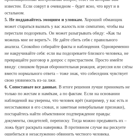
известен. Если соврут в очевидном – будет ясно, что врут и в
остальном.
5. Не поддавайтесь эмоциям и уловкам.
Хороший обманщик
может стараться вызвать у вас жалость или симпатию, чтобы вы
перестали подозревать. Он может разыгрывать обиду: «Как ты
можешь мне не верить?». Не дайте сбить себя с правильного
анализа. Спокойно собирайте факты и наблюдения. Одновременно
не накручивайте себя: если вы подозреваете близкого человека, не
превращайте разговор в допрос с пристрастием. Просто имейте
ввиду: слишком бурная оборонительная реакция, агрессия или слёзы
вместо нормального ответа – тоже знак, что собеседник чувствует
свою уязвимость из-за лжи.
6. Сопоставьте все данные.
В итоге решения лучше принимать не
только по жестам и намёкам, а по фактам. Если на основании
наблюдений вы уверены, что человек врёт (например, у вас есть и
несостыковки в его словах, и заметные невербальные признаки),
постарайтесь найти объективное подтверждение правды:
документы, свидетелей, переписку. Тогда можно предъявить их –
ложь будет раскрыта наверняка. В противном случае вы рискуете
ошибиться и незаслуженно обвинить честного человека.