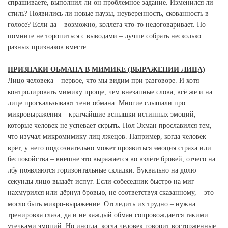
спрашиваете, выполнил ли он проблемное задание. Изменился ли
стиль? Появились ли новые паузы, неуверенность, скованность в
голосе? Если да – возможно, коллега что-то недоговаривает. Но
помните не торопиться с выводами – лучше собрать несколько
разных признаков вместе.
ПРИЗНАКИ ОБМАНА В МИМИКЕ (ВЫРАЖЕНИИ ЛИЦА)
Лицо человека – первое, что мы видим при разговоре. И хотя
контролировать мимику проще, чем внезапные слова, всё же и на
лице проскальзывают тени обмана. Многие слышали про
микровыражения – кратчайшие вспышки истинных эмоций,
которые человек не успевает скрыть. Пол Экман прославился тем,
что изучал микромимику лиц лжецов. Например, когда человек
врёт, у него подсознательно может проявиться эмоция страха или
беспокойства – внешне это выражается во взлёте бровей, отчего на
лбу появляются горизонтальные складки. Буквально на долю
секунды лицо выдаёт испуг. Если собеседник быстро на миг
нахмурился или дёрнул бровью, не соответствуя сказанному, – это
могло быть микро-выражение. Отследить их трудно – нужна
тренировка глаза, да и не каждый обман сопровождается такими
утечками эмоций. Но иногда, когда человек говорит восторженные