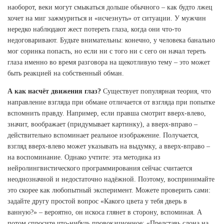
наоборот, веки могут смыкаться дольше обычного – как будто лжец
хочет на миг зажмуриться и «исчезнуть» от ситуации. У мужчин
нередко наблюдают жест потереть глаза, когда они что-то
недоговаривают. Будьте внимательны: конечно, у человека банально
мог соринка попасть, но если ни с того ни с сего он начал тереть
глаза именно во время разговора на щекотливую тему – это может
быть реакцией на собственный обман.
А как насчёт движения глаз?
Существует популярная теория, что
направление взгляда при обмане отличается от взгляда при попытке
вспомнить правду. Например, если правша смотрит вверх-влево,
значит, воображает (придумывает картинку), а вверх-вправо –
действительно вспоминает реальное изображение. Получается,
взгляд вверх-влево может указывать на выдумку, а вверх-вправо –
на воспоминание. Однако учтите: эта методика из
нейролингвистического программирования сейчас считается
неоднозначной и недостаточно надёжной. Поэтому, воспринимайте
это скорее как любопытный эксперимент. Можете проверить сами:
задайте другу простой вопрос «Какого цвета у тебя дверь в
ванную?» – вероятно, он искоса глянет в сторону, вспоминая. А
потом спросите что-нибудь провокационное: «Представь слона на