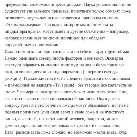
преувеличил возможности детекции лжи. Наука установила, что не
существует уникального признака, присущего только обману: ложь
не является отдельным психологическим процессом со своим
чётким «маркером». Признаки, которые мы принимаем за
индикаторы вранья, могут иметь и другие объяснения – например,
человек нервничает по своим причинам или обладает
определёнными привычками.
Важно помнить: ни один сигнал сам по себе не гарантирует обман.
Нужно оценивать совокупность факторов и контекст. Эксперты
советуют обращать внимание минимум на два и более признака
лжи, появляющиеся почти одновременно (в первые секунды
реакции). И даже заметив их, не спешите бросаться с обвинениями
– прямолинейно заявлять «Ты врёшь!» без твёрдых доказательств не
стоит. Чрезмерная подозрительность может испортить отношения,
если это не ваша профессиональная обязанность. Подходите к
вопросу трезво: патологичные лжецы могут обманывать, почти не
подавая признаков (они сами верят в свою ложь и не чувствуют
вины), а честный, но застенчивый человек, напротив, может
демонстрировать множество «ложных тревог» из-за волнения.
Итак, распознавать ложь сложно, но возможно – если знать, куда