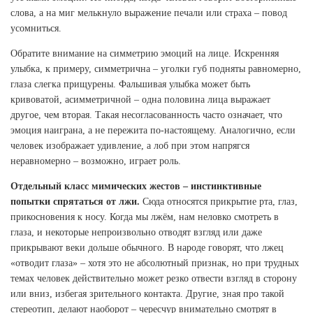
слова, а на миг мелькнуло выражение печали или страха – повод
усомниться.
Обратите внимание на симметрию эмоций на лице. Искренняя
улыбка, к примеру, симметрична – уголки губ подняты равномерно,
глаза слегка прищурены. Фальшивая улыбка может быть
кривоватой, асимметричной – одна половина лица выражает
другое, чем вторая. Такая несогласованность часто означает, что
эмоция наиграна, а не пережита по-настоящему. Аналогично, если
человек изображает удивление, а лоб при этом напрягся
неравномерно – возможно, играет роль.
Отдельный класс мимических жестов – инстинктивные
попытки спрятаться от лжи.
Сюда относятся прикрытие рта, глаз,
прикосновения к носу. Когда мы лжём, нам неловко смотреть в
глаза, и некоторые непроизвольно отводят взгляд или даже
прикрывают веки дольше обычного. В народе говорят, что лжец
«отводит глаза» – хотя это не абсолютный признак, но при трудных
темах человек действительно может резко отвести взгляд в сторону
или вниз, избегая зрительного контакта. Другие, зная про такой
стереотип, делают наоборот – чересчур внимательно смотрят в