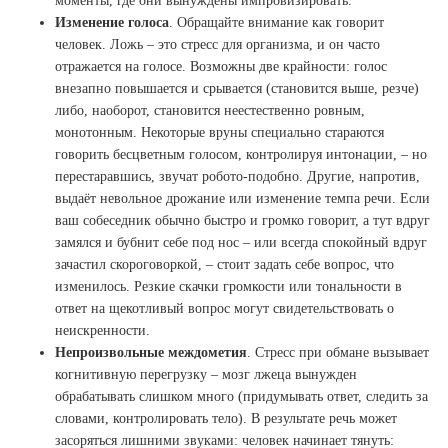
моменты, где они вынуждены импровизировать.
Изменение голоса
. Обращайте внимание как говорит
человек. Ложь – это стресс для организма, и он часто
отражается на голосе. Возможны две крайности: голос
внезапно повышается и срывается (становится выше, резче)
либо, наоборот, становится неестественно ровным,
монотонным. Некоторые вруны специально стараются
говорить бесцветным голосом, контролируя интонации, – но
перестаравшись, звучат робото-подобно. Другие, напротив,
выдаёт невольное дрожание или изменение темпа речи. Если
ваш собеседник обычно быстро и громко говорит, а тут вдруг
замялся и бубнит себе под нос – или всегда спокойный вдруг
зачастил скороговоркой, – стоит задать себе вопрос, что
изменилось. Резкие скачки громкости или тональности в
ответ на щекотливый вопрос могут свидетельствовать о
неискренности.
Непроизвольные междометия
. Стресс при обмане вызывает
когнитивную перегрузку – мозг лжеца вынужден
обрабатывать слишком много (придумывать ответ, следить за
словами, контролировать тело). В результате речь может
засоряться лишними звуками: человек начинает тянуть: