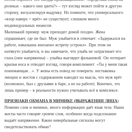
роликах – какого они цвета?» – тут взгляд может пойти в другую
сторону, визуализируя выдумку. Но помните, что универсального
«взор наверх = врёт» не существует, слишком много
индивидуальных нюансов.
Маленький пример: муж приходит домой поздно. Жена
спрашивает, где он был. Муж улыбается и отвечает: «Задержался на
работе, начальник внезапно встречу устроил». При этом он
натянуто улыбается, и вы замечаете, что улыбь не затрагивает его
глаза (они напряжены) – улыбка выглядит фальшивой. Он потирает
крылья носа и отводит взгляд, говоря комплимент: «Ты у меня такая
понимающая…». У жены есть повод не поверить: нестыковка
эмоции и жестов с содержанием наводит на мысль, что муж врёт
(возможно, был с друзьями в баре, а не на работе). Конечно, это
лишь пример – в реальности нужно учитывать всё в комплексе.
ПРИЗНАКИ ОБМАНА В МИМИКЕ (ВЫРАЖЕНИИ ЛИЦА
)
Помимо слов и мимики, много информации даёт язык тела. Наши
жесты часто говорят громче слов, особенно когда подсознание
выдаёт напряжение. Какие невербальные сигналы могут
свидетельствовать обман?