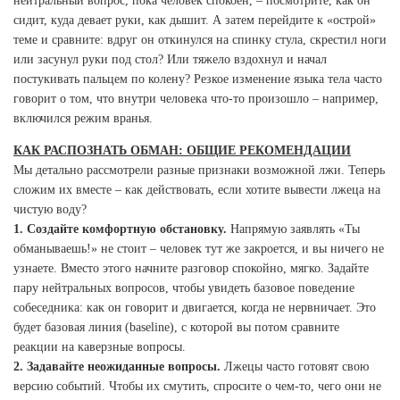
нейтральный вопрос, пока человек спокоен, – посмотрите, как он
сидит, куда девает руки, как дышит. А затем перейдите к «острой»
теме и сравните: вдруг он откинулся на спинку стула, скрестил ноги
или засунул руки под стол? Или тяжело вздохнул и начал
постукивать пальцем по колену? Резкое изменение языка тела часто
говорит о том, что внутри человека что-то произошло – например,
включился режим вранья.
КАК РАСПОЗНАТЬ ОБМАН: ОБЩИЕ РЕКОМЕНДАЦИИ
Мы детально рассмотрели разные признаки возможной лжи. Теперь
сложим их вместе – как действовать, если хотите вывести лжеца на
чистую воду?
1. Создайте комфортную обстановку.
Напрямую заявлять «Ты
обманываешь!» не стоит – человек тут же закроется, и вы ничего не
узнаете. Вместо этого начните разговор спокойно, мягко. Задайте
пару нейтральных вопросов, чтобы увидеть базовое поведение
собеседника: как он говорит и двигается, когда не нервничает. Это
будет базовая линия (baseline), с которой вы потом сравните
реакции на каверзные вопросы.
2. Задавайте неожиданные вопросы.
Лжецы часто готовят свою
версию событий. Чтобы их смутить, спросите о чем-то, чего они не