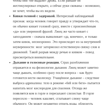
чтобы они «не выдали» дрожь. Если раньше он
жестикулировал открыто, а сейчас руки скованы – возможно,
не хочет, чтобы вы их видели.
Кивки головой с задержкой.
Интересный наблюдаемый
признак: когда человек говорит правду и утверждает что-то,
он обычно кивает головой сразу, вместе с произнесённым
«да» или уверенной фразой. Лжец же часто кивает с
запозданием – сначала вымаливает «да, конечно», и только
затем кивок, несинхронно. Это происходит из-за внутренней
неуверенности: мозг затормозил естественную связку слов и
движений. Такой разрыв между речью и кивком – повод
присмотреться внимательнее.
Дыхание и голосовые реакции.
Страх разоблачения
отражается и на физиологии дыхания. Лжец может заметно
чаще дышать, особенно сразу после вопроса – как будто
готовится нести околесицу. Учащённое дыхание – следствие
выброса адреналина: тело в режиме «бей или беги» пытается
напитать мозг кислородом для спасения. Отсюда же
появляется ком в горле и пересыхают слизистые. В горле
пересохло – человек кашляет, сглатывает слюну чаще
обычного. Он может незаметно отпить воды, облизнуть