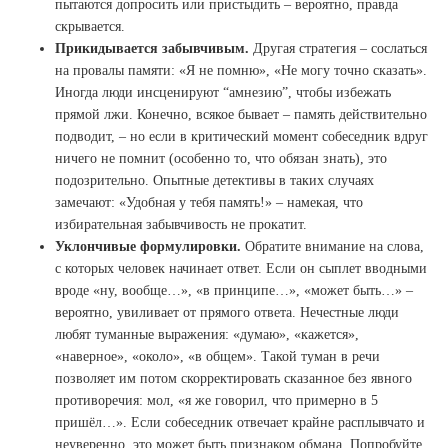
пытаются допросить или пристыдить – вероятно, правда
скрывается.
Прикидывается забывчивым.
Другая стратегия – сослаться
на провалы памяти: «Я не помню», «Не могу точно сказать».
Иногда люди инсценируют “амнезию”, чтобы избежать
прямой лжи. Конечно, всякое бывает – память действительно
подводит, – но если в критический момент собеседник вдруг
ничего не помнит (особенно то, что обязан знать), это
подозрительно. Опытные детективы в таких случаях
замечают: «Удобная у тебя память!» – намекая, что
избирательная забывчивость не прокатит.
Уклончивые формулировки.
Обратите внимание на слова,
с которых человек начинает ответ. Если он сыплет вводными
вроде «ну, вообще…», «в принципе…», «может быть…» –
вероятно, увиливает от прямого ответа. Нечестные люди
любят туманные выражения: «думаю», «кажется»,
«наверное», «около», «в общем». Такой туман в речи
позволяет им потом скорректировать сказанное без явного
противоречия: мол, «я же говорил, что примерно в 5
пришёл…». Если собеседник отвечает крайне расплывчато и
неуверенно, это может быть признаком обмана. Попробуйте