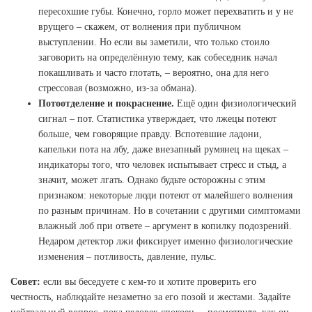
пересохшие губы. Конечно, горло может перехватить и у не
врущего – скажем, от волнения при публичном
выступлении. Но если вы заметили, что только стоило
заговорить на определённую тему, как собеседник начал
покашливать и часто глотать, – вероятно, она для него
стрессовая (возможно, из-за обмана).
Потоотделение и покраснение.
Ещё один физиологический
сигнал – пот. Статистика утверждает, что лжецы потеют
больше, чем говорящие правду. Вспотевшие ладони,
капельки пота на лбу, даже внезапный румянец на щеках –
индикаторы того, что человек испытывает стресс и стыд, а
значит, может лгать. Однако будьте осторожны с этим
признаком: некоторые люди потеют от малейшего волнения
по разным причинам. Но в сочетании с другими симптомами
влажный лоб при ответе – аргумент в копилку подозрений.
Недаром детектор лжи фиксирует именно физиологические
изменения – потливость, давление, пульс.
Совет:
если вы беседуете с кем-то и хотите проверить его
честность, наблюдайте незаметно за его позой и жестами. Задайте