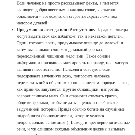
Если человек не просто рассказывает факты, а пытается
выглядеть добросовестным в каждом слове, чрезмерно
объясняется – возможно, он старается скрыть ложь под
напором деталей.
Продуманная легенда или её отсутствие.
Парадокс: лжецы
могут выдать себя как избытком, так и нехваткой деталей.
Одни, готовясь врать, продумывают легенду до мелочей и
затем вываливают слишком детальный рассказ,
переполненный лишними мелочами. Такое обилие
информации призвано замаскировать неправду, но зачастую
выглядит неестественно. Психологи советуют: если
подозреваете заученную ложь, попросите человека
пересказать всё в обратном хронологическом порядке – лжец,
как правило, запутается. Другие обманщики, напротив,
говорят слишком мало. Они стараются отвечать кратко,
общими фразами, чтобы не дать зацепок и не сбиться в
выдуманной истории. Правда обычно богаче на случайные
подробности (фоновые детали, которые человек
непроизвольно вспоминает). Вывод: и чрезмерно витиеватые
речи, и уж слишком скудные объяснения должны вызывать