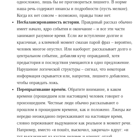
односложно, лишь бы не проговориться лишнего. В норме
наша речь содержит нюансы и подробности (пусть мелкие).
Когда их нет совсем – возможно, правды тоже нет.
Несбалансированность истории.
Правдивый рассказ обычно
имеет начало, ядро события и окончание – и все эти части
занимают разумное время. Если же вступление долгие и
красочные, а ключевой момент смазан парой фраз – вероятно,
человек многое опустил. Или наоборот: рассказывает долго о
центральном событии, добавляя кучу оправданий, хотя
предыстория и последствия умещаются в одно предложение.
Нарушение логической структуры – сигнал, что некоторая
информация скрывается или, напротив, лишнего добавлено,
чтобы оправдать ложь.
Перепрыгивание времён.
Обратите внимание, в каком
времени (прошедшем или настоящем) человек говорит о
произошедшем. Честные люди обычно рассказывают о
прошлом в прошедшем времени, как и положено. Лжецы же
нередко неожиданно перескакивают на настоящее время,
словно переживают выдуманное как реальное в момент речи.
Например, вместо «я пошёл, выскочил, закричал» вдруг: «и
тут выскакивает из кустов человек и кричит: отдай