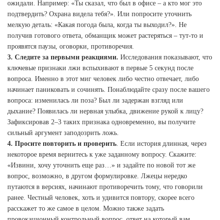
ожидали. Например: «Ты сказал, что был в офисе – а кто мог это
подтвердить? Охрана видела тебя?». Или попросите уточнить
мелкую деталь: «Какая погода была, когда ты выходил?». Не
получив готового ответа, обманщик может растеряться – тут-то и
проявятся паузы, оговорки, противоречия.
3. Следите за первыми реакциями.
Исследования показывают, что
ключевые признаки лжи вспыхивают в первые 5 секунд после
вопроса. Именно в этот миг человек либо честно отвечает, либо
начинает паниковать и сочинять. Понаблюдайте сразу после вашего
вопроса: изменилась ли поза? Был ли задержан взгляд или
дыхание? Появилась ли нервная улыбка, движение рукой к лицу?
Зафиксировав 2–3 таких признака одновременно, вы получите
сильный аргумент заподозрить ложь.
4. Просите повторить и проверить
. Если история длинная, через
некоторое время вернитесь к уже заданному вопросу. Скажите:
«Извини, хочу уточнить еще раз…» и задайте по новой тот же
вопрос, возможно, в другом формулировке. Лжецы нередко
путаются в версиях, начинают противоречить тому, что говорили
ранее. Честный человек, хоть и удивится повтору, скорее всего
расскажет то же самое в целом. Можно также задать
провокационный контрольный вопрос, ответ на который вам