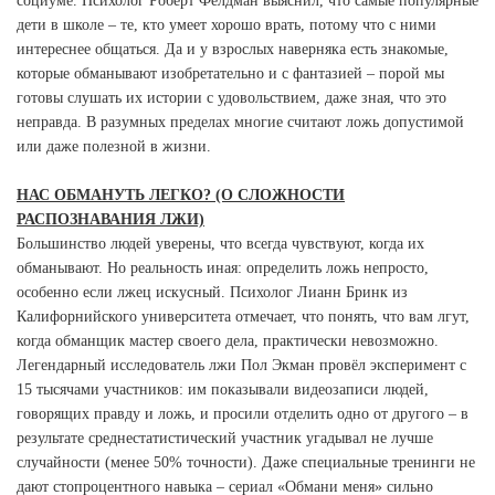
социуме. Психолог Роберт Фелдман выяснил, что самые популярные
дети в школе – те, кто умеет хорошо врать, потому что с ними
интереснее общаться. Да и у взрослых наверняка есть знакомые,
которые обманывают изобретательно и с фантазией – порой мы
готовы слушать их истории с удовольствием, даже зная, что это
неправда. В разумных пределах многие считают ложь допустимой
или даже полезной в жизни.
НАС ОБМАНУТЬ ЛЕГКО? (О СЛОЖНОСТИ
РАСПОЗНАВАНИЯ ЛЖИ)
Большинство людей уверены, что всегда чувствуют, когда их
обманывают. Но реальность иная: определить ложь непросто,
особенно если лжец искусный. Психолог Лианн Бринк из
Калифорнийского университета отмечает, что понять, что вам лгут,
когда обманщик мастер своего дела, практически невозможно.
Легендарный исследователь лжи Пол Экман провёл эксперимент с
15 тысячами участников: им показывали видеозаписи людей,
говорящих правду и ложь, и просили отделить одно от другого – в
результате среднестатистический участник угадывал не лучше
случайности (менее 50% точности). Даже специальные тренинги не
дают стопроцентного навыка – сериал «Обмани меня» сильно